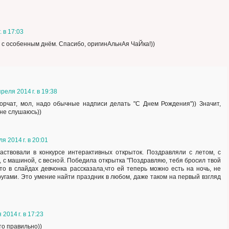
. в 17:03
ь с особенным днём. Спасибо, оригинАльнАя ЧаЙка!))
реля 2014 г. в 19:38
орчат, мол, надо обычные надписи делать "С Днем Рождения")) Значит,
 не слушаюсь))
я 2014 г. в 20:01
частвовали в конкурсе интерактивных открыток. Поздравляли с летом, с
, с машиной, с весной. Победила открытка "Поздравляю, тебя бросил твой
то в слайдах девчонка рассказала,что ей теперь можно есть на ночь, не
другами. Это умение найти праздник в любом, даже таком на первый взгляд
 2014 г. в 17:23
это правильно))