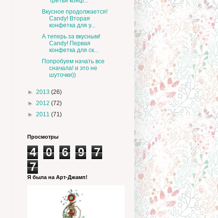
Третья конф...
Вкусное продолжается!
Candy! Вторая
конфетка для у...
А теперь за вкусным!
Candy! Первая
конфетка для ск...
Попробуем начать все
сначала! и это не
шуточки))
►
2013
(26)
►
2012
(72)
►
2011
(71)
Просмотры
4
0
6
9
7
7
Я была на Арт-Джамп!