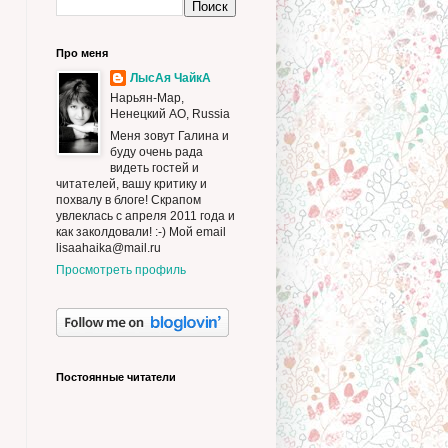
Про меня
ЛысАя ЧайкА
Нарьян-Мар,
Ненецкий АО, Russia
Меня зовут Галина и
буду очень рада
видеть гостей и
читателей, вашу критику и
похвалу в блоге! Скрапом
увлеклась c апреля 2011 года и
как заколдовали! :-) Мой email
lisaahaika@mail.ru
Просмотреть профиль
Постоянные читатели