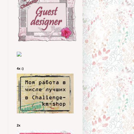
4х :)
2х