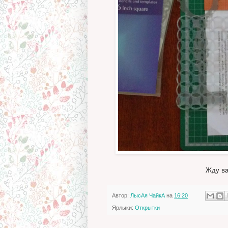
Жду ва
Автор:
ЛысАя ЧайкА
на
16:20
Ярлыки:
Открытки