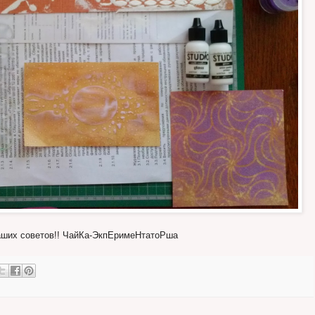
ших советов!! ЧайКа-ЭкпЕримеНтатоРша