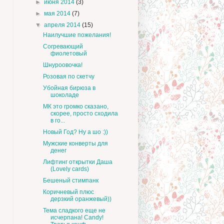
►
июня 2014
(3)
►
мая 2014
(7)
▼
апреля 2014
(15)
Наилучшие пожелания!
Согревающий
фиолетовый
Шнуроовочка!
Розовая по скетчу
Убойная бирюза в
шоколаде
МК это громко сказано,
скорее, просто сходила
в го...
Новый Год? Ну а шо :))
Мужские конверты для
денег
Лифтинг открытки Даша
(Lovely cards)
Бешеный стимпанк
Коричневый плюс
дерзкий оранжевый))
Тема сладкого еще не
исчерпана! Candy!